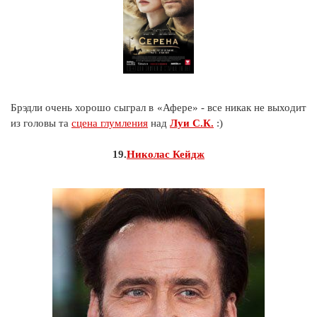
Брэдли очень хорошо сыграл в «Афере» - все никак не выходит
из головы та
сцена глумления
над
Луи С.К.
:)
19.
Николас Кейдж