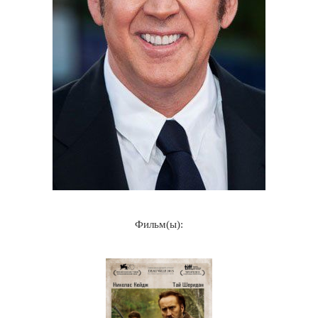
Фильм(ы):