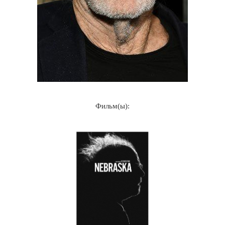
Фильм(ы):