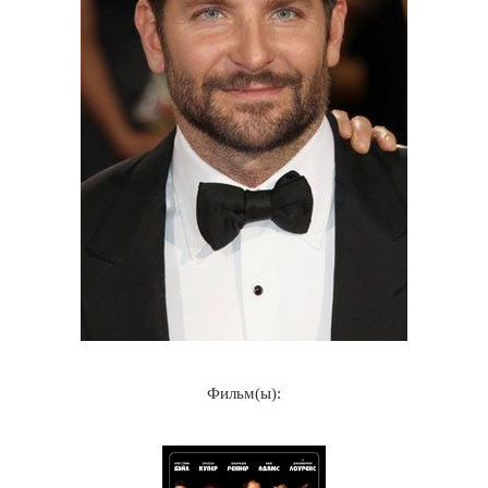
Фильм(ы):