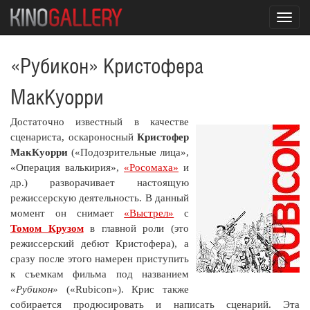
Toggl
navig
«Рубикон» Кристофера
МакКуорри
Достаточно известный в качестве
сценариста, оскароносный
Кристофер
МакКуорри
(«Подозрительные лица»,
«Операция валькирия»,
«Росомаха»
и
др.) разворачивает настоящую
режиссерскую деятельность. В данный
момент он снимает
«Выстрел»
с
Томом Крузом
в главной роли (это
режиссерский дебют Кристофера), а
сразу после этого намерен приступить
к съемкам фильма под названием
«Рубикон»
(«Rubicon»). Крис также
собирается продюсировать и написать сценарий. Эта