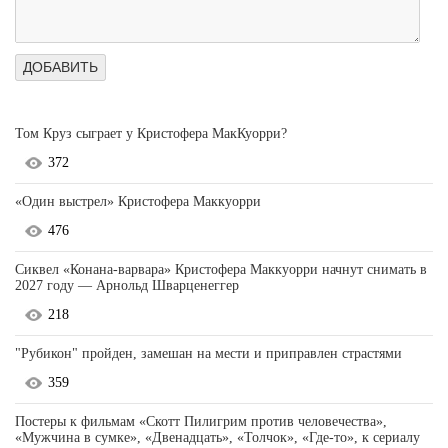
Том Круз сыграет у Кристофера МакКуорри?
372
«Один выстрел» Кристофера Маккуорри
476
Сиквел «Конана-варвара» Кристофера Маккуорри начнут снимать в
2027 году — Арнольд Шварценеггер
218
"Рубикон" пройден, замешан на мести и приправлен страстями
359
Постеры к фильмам «Скотт Пилигрим против человечества»,
«Мужчина в сумке», «Двенадцать», «Толчок», «Где-то», к сериалу