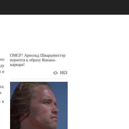
OMGF! Арнольд Шварценеггер
что
вернется к образу Конана-
варвара!
оду
я и
1021
жа;
а.
я в