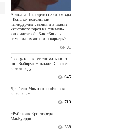
Арнольд Шварценеггер и звезды
«Конана» вспомнили
легендарные съемки и влияние
культового героя на фэнтези-
кинематограф. Как «Конан»
изменил их жизни и карьеры?
91
Lionsgate начнут снимать кино
по «Выбору» Николаса Спаркса
в этом году
645
Джейсон Момоа про «Конана-
варвара 2»
719
«Рубикон» Кристофера
МакКуорри
388