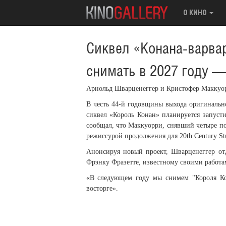
О КИНО
Сиквел «Конана-варва
снимать в 2027 году 
Арнольд Шварценеггер и Кристофер Маккуорр
В честь 44-й годовщины выхода оригинальн
сиквел «Король Конан» планируется запустит
сообщал, что Маккуорри, снявший четыре п
режиссурой продолжения для 20th Century St
Анонсируя новый проект, Шварценеггер отд
Фрэнку Фразетте, известному своими работа
«В следующем году мы снимем "Короля Ко
восторге».