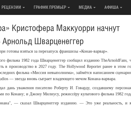
РЕЦЕНЗИИ
ГРАФИК ПРЕМЬЕР
МЕДИА
АФИША
ра» Кристофера Маккуорри начнут
— Арнольд Шварценеггер
и готовы взяться за перезапуск франшизы «Конан-варвар».
ого фильма 1982 года Шварценеггер сообщил изданию TheArnoldFans, 
ь в производство в 2027 году. The Hollywood Reporter ранее в этом г
оследних фильма «Миссия невыполнима», займётся написанием сценари
udios — звезда вновь сыграет владеющего мечом Конана-варвара.
ал дань уважения писателю Роберту И. Говарду, создавшему персона
ми по Конану; и Джону Милиусу, режиссёру культового фильма 1982 год
нана", — сказал Шварценеггер изданию. — Это уже реальность, и 