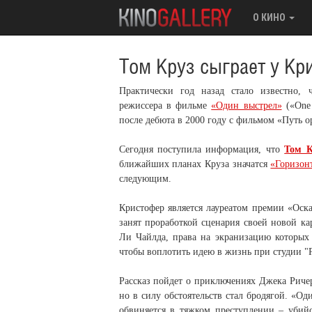
О КИНО
Том Круз сыграет у К
Практически год назад стало известно,
режиссера в фильме
«Один выстрел»
(«One 
после дебюта в 2000 году с фильмом «Путь о
Сегодня поступила информация, что
Том К
ближайших планах Круза значатся
«Горизон
следующим.
Кристофер является лауреатом премии «Оск
занят проработкой сценария своей новой к
Ли Чайлда, права на экранизацию которых 
чтобы воплотить идею в жизнь при студии "
Рассказ пойдет о приключениях Джека Риче
но в силу обстоятельств стал бродягой. «Од
обвиняется в тяжком преступлении – убийс