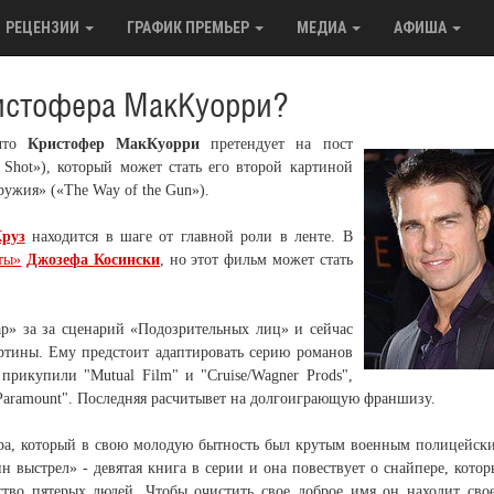
РЕЦЕНЗИИ
ГРАФИК ПРЕМЬЕР
МЕДИА
АФИША
ристофера МакКуорри?
 что
Кристофер МакКуорри
претендует на пост
Shot»), который может стать его второй картиной
ружия» («The Way of the Gun»).
руз
находится в шаге от главной роли в ленте. В
ты»
Джозефа Косински
, но этот фильм может стать
ар» за за сценарий «Подозрительных лиц» и сейчас
артины. Ему предстоит адаптировать серию романов
прикупили "Mutual Film" и "Cruise/Wagner Prods",
Paramount". Последняя расчитывет на долгоиграющую франшизу.
ра, который в свою молодую бытность был крутым военным полицейск
ин выстрел» - девятая книга в серии и она повествует о снайпере, кото
тво пятерых людей. Чтобы очистить свое доброе имя он находит сво