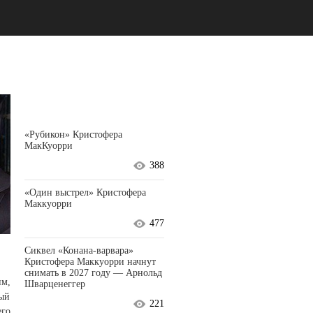
«Рубикон» Кристофера
МакКуорри
388
«Один выстрел» Кристофера
Маккуорри
477
Сиквел «Конана-варвара»
Кристофера Маккуорри начнут
снимать в 2027 году — Арнольд
им,
Шварценеггер
рый
221
его