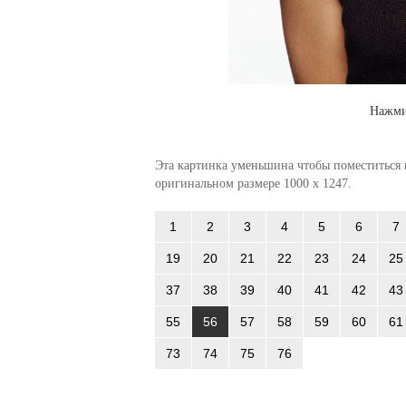
Нажми
Эта картинка уменьшина чтобы поместиться в
оригинальном размере 1000 x 1247.
1
2
3
4
5
6
7
19
20
21
22
23
24
25
37
38
39
40
41
42
43
55
56
57
58
59
60
61
73
74
75
76