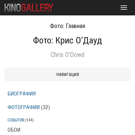
Toggl
navig
Фото: Главная
Фото: Крис О’Дауд
Chris O'Dowd
навигация
БИОГРАФИЯ
ФОТОГРАФИИ
(32
)
СОБЫТИЯ
(144
)
ОБОИ