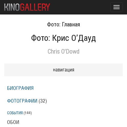
Toggl
navig
Фото: Главная
Фото: Крис О’Дауд
Chris O'Dowd
навигация
БИОГРАФИЯ
ФОТОГРАФИИ
(32
)
СОБЫТИЯ
(144
)
ОБОИ