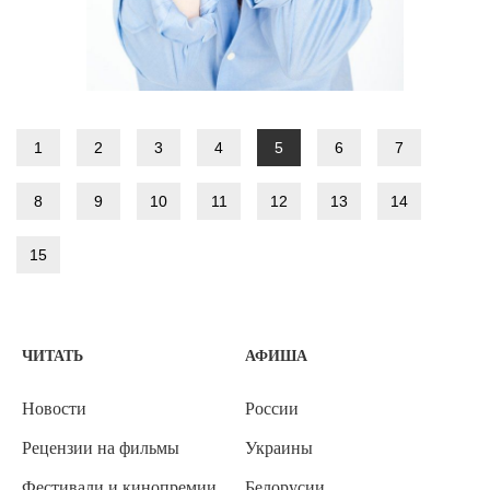
1
2
3
4
5
6
7
8
9
10
11
12
13
14
15
ЧИТАТЬ
АФИША
Новости
России
Рецензии на фильмы
Украины
Фестивали и кинопремии
Белорусии