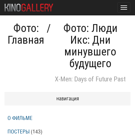
Toggl
navig
Фото:
/
Фото: Люди
Главная
Икс: Дни
минувшего
будущего
X-Men: Days of Future Past
навигация
О ФИЛЬМЕ
ПОСТЕРЫ
(143)