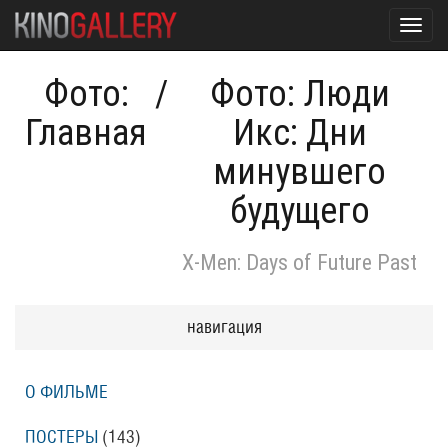
Toggl
navig
Фото:
/
Фото: Люди
Главная
Икс: Дни
минувшего
будущего
X-Men: Days of Future Past
навигация
О ФИЛЬМЕ
ПОСТЕРЫ
(143)