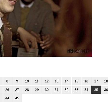
8
9
10
11
12
13
14
15
16
17
18
26
27
28
29
30
31
32
33
34
35
36
44
45