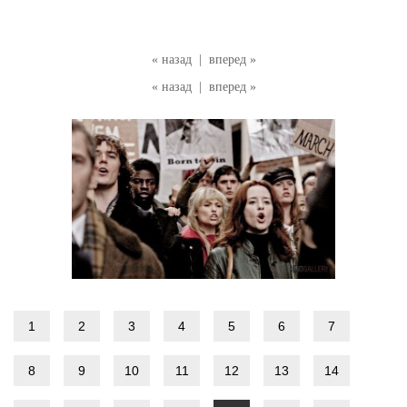
« назад
|
вперед »
« назад
|
вперед »
1
2
3
4
5
6
7
8
9
10
11
12
13
14