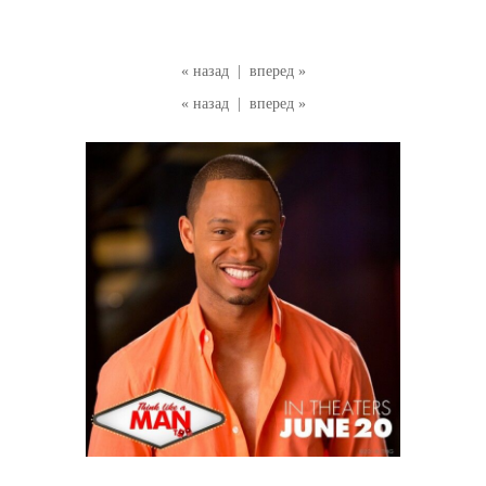
« назад
|
вперед »
« назад
|
вперед »