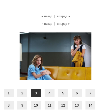
« назад
|
вперед »
« назад
|
вперед »
1
2
3
4
5
6
7
8
9
10
11
12
13
14