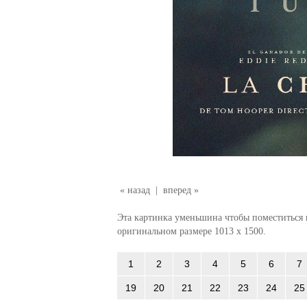
« назад
|
вперед »
Эта картинка уменьшина чтобы поместиться в
оригинальном размере 1013 x 1500.
1
2
3
4
5
6
7
19
20
21
22
23
24
25