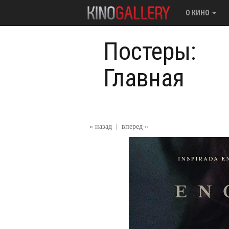
О КИНО
Постеры:
Главная
« назад
|
вперед »