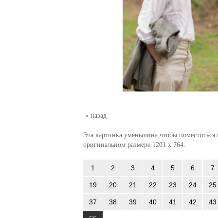
« назад
Эта картинка уменьшина чтобы поместиться в
оригинальном размере 1201 x 764.
1
2
3
4
5
6
7
19
20
21
22
23
24
25
37
38
39
40
41
42
43