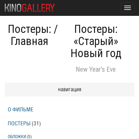
Toggl
navig
Постеры:
/
Постеры:
Главная
«Старый»
Новый год
New Year's Eve
навигация
О ФИЛЬМЕ
ПОСТЕРЫ
(31)
ОБЛОЖКИ
(5)