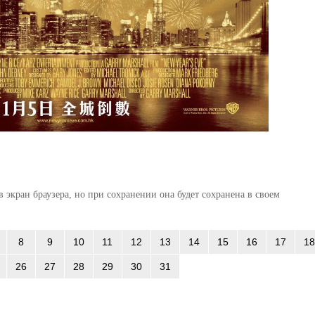
 экран браузера, но при сохранении она будет сохранена в своем
8
9
10
11
12
13
14
15
16
17
18
26
27
28
29
30
31