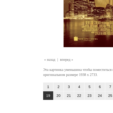
« назад
|
вперед »
Эта картинка уменьшина чтобы поместиться в
оригинальном размере 1938 x 2733.
1
2
3
4
5
6
7
19
20
21
22
23
24
25