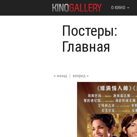
О КИНО
Постеры:
Главная
« назад
|
вперед »