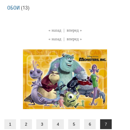
ОБОИ
(13)
« назад
|
вперед »
« назад
|
вперед »
1
2
3
4
5
6
7