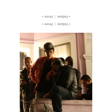
« назад
|
вперед »
« назад
|
вперед »