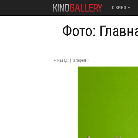
О КИНО
Фото: Главн
« назад
|
вперед »