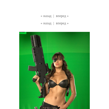
« назад
|
вперед »
« назад
|
вперед »