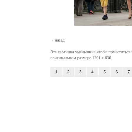
« назад
Эта картинка уменьшина чтобы поместиться в
оригинальном размере 1201 x 636.
1
2
3
4
5
6
7