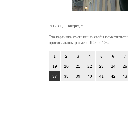
« назад
|
вперед »
Эта картинка уменьшина чтобы поместиться в
оригинальном размере 1920 x 1032.
1
2
3
4
5
6
7
19
20
21
22
23
24
25
37
38
39
40
41
42
43