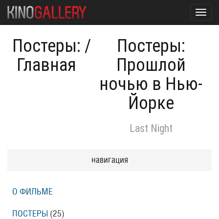
Toggl
navig
Постеры:
/
Постеры:
Главная
Прошлой
ночью в Нью-
Йорке
Last Night
навигация
О ФИЛЬМЕ
ПОСТЕРЫ
(25)