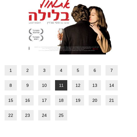
1
2
3
4
5
6
7
8
9
10
11
12
13
14
15
16
17
18
19
20
21
22
23
24
25