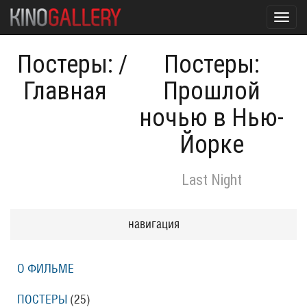
Toggl
navig
Постеры:
/
Постеры:
Главная
Прошлой
ночью в Нью-
Йорке
Last Night
навигация
О ФИЛЬМЕ
ПОСТЕРЫ
(25)