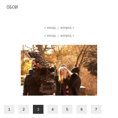
ОБОИ
« назад
|
вперед »
« назад
|
вперед »
1
2
3
4
5
6
7