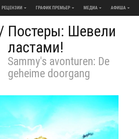
РЕЦЕНЗИИ
ГРАФИК ПРЕМЬЕР
МЕДИА
АФИША
/
Постеры: Шевели
ластами!
Sammy's avonturen: De
geheime doorgang