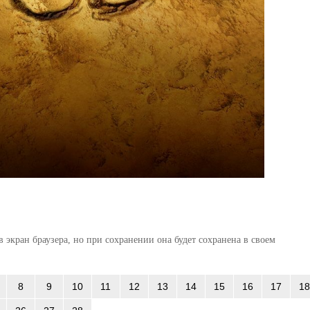
 экран браузера, но при сохранении она будет сохранена в своем
8
9
10
11
12
13
14
15
16
17
18