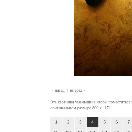
« назад
|
вперед »
Эта картинка уменьшина чтобы поместиться в
оригинальном размере 800 x 1171.
1
2
3
4
5
6
7