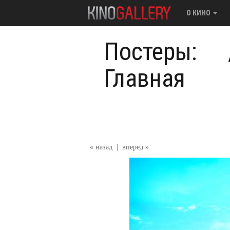
О КИНО
Постеры:
Главная
« назад
|
вперед »