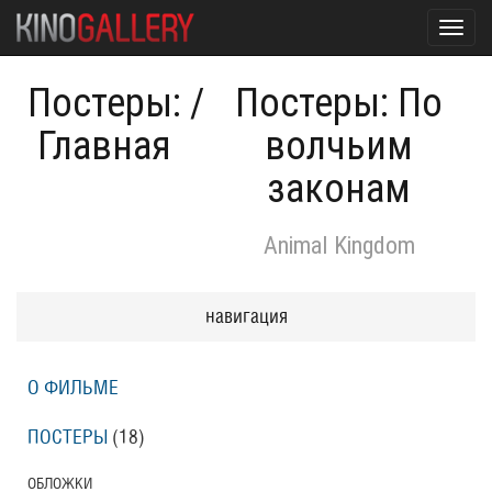
Toggl
navig
Постеры:
/
Постеры: По
Главная
волчьим
законам
Animal Kingdom
навигация
О ФИЛЬМЕ
ПОСТЕРЫ
(18)
ОБЛОЖКИ