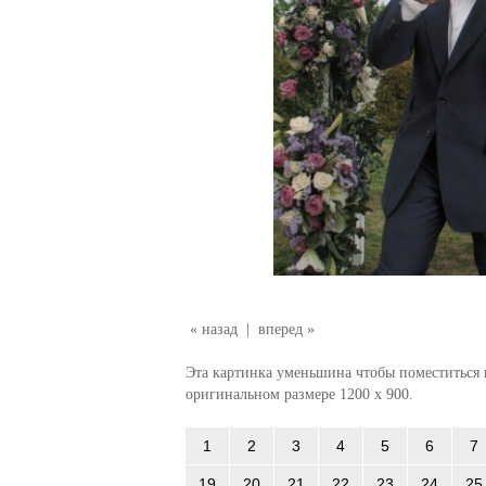
« назад
|
вперед »
Эта картинка уменьшина чтобы поместиться в
оригинальном размере 1200 x 900.
1
2
3
4
5
6
7
19
20
21
22
23
24
25