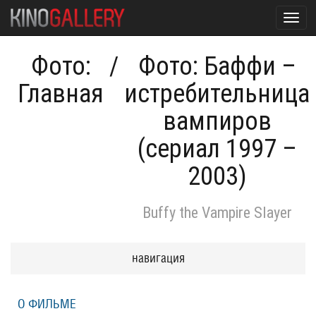
Togg
navig
Фото:
/
Фото: Баффи –
Главная
истребительница
вампиров
(сериал 1997 –
2003)
Buffy the Vampire Slayer
навигация
О ФИЛЬМЕ