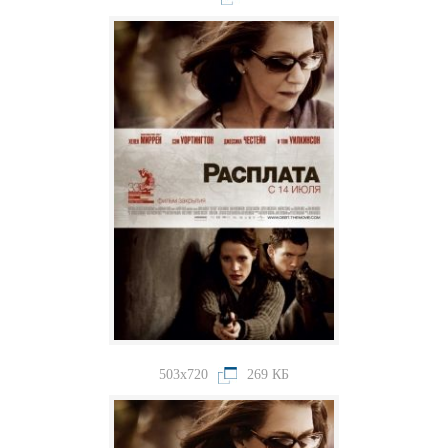
503x720
269 КБ