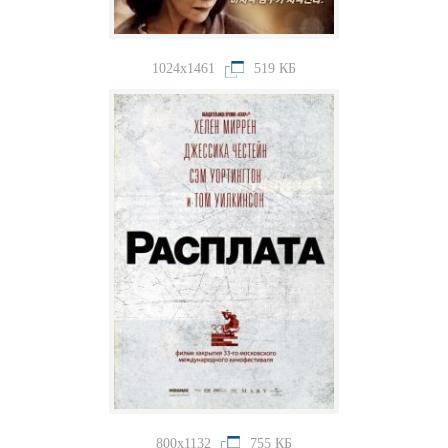
1024x1461
519 КБ
800x1132
755 КБ