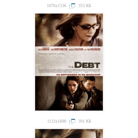
1076x1536
353 КБ
1132x1600
391 КБ