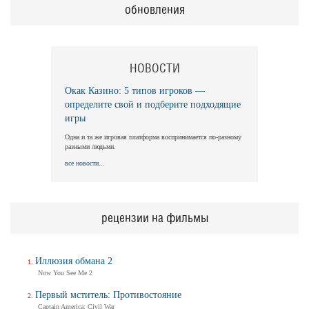
обновления
НОВОСТИ
Окак Казино: 5 типов игроков —
определите свой и подберите подходящие
игры
Одна и та же игровая платформа воспринимается по-разному
разными людьми.
все новости...
рецензии на фильмы
Иллюзия обмана 2
Now You See Me 2
Первый мститель: Противостояние
Captain America: Civil War