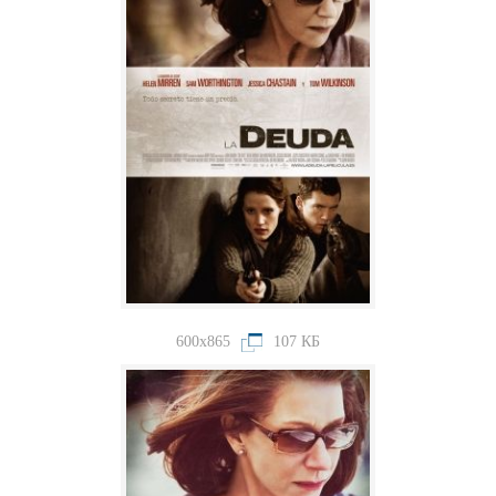
600x865
107 КБ