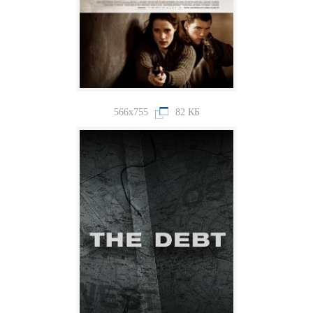
566x755
82 КБ