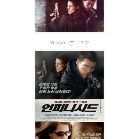
581x840
113 КБ