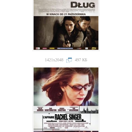
1421x2048
497 КБ