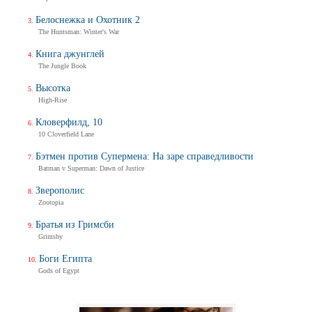
Белоснежка и Охотник 2
The Huntsman: Winter's War
Книга джунглей
The Jungle Book
Высотка
High-Rise
Кловерфилд, 10
10 Cloverfield Lane
Бэтмен против Супермена: На заре справедливости
Batman v Superman: Dawn of Justice
Зверополис
Zootopia
Братья из Гримсби
Grimsby
Боги Египта
Gods of Egypt