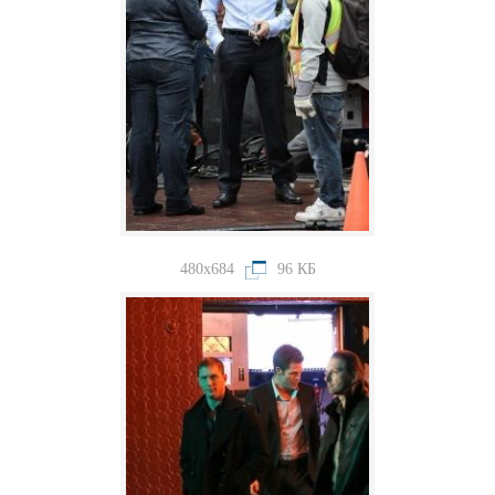
480x684
96 КБ