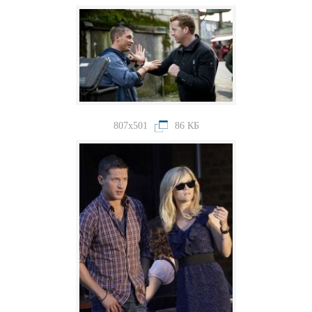
807x501
86 КБ