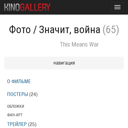
Toggl
navig
Фото
/
Значит, война
(65)
This Means War
навигация
О ФИЛЬМЕ
ПОСТЕРЫ
(24)
ОБЛОЖКИ
ФАН-АРТ
ТРЕЙЛЕР
(25)