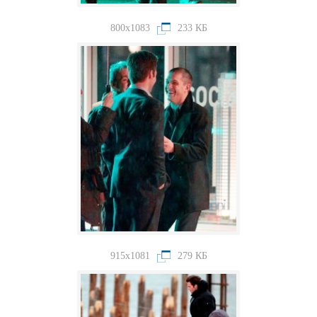
800x1083
233 КБ
915x1081
279 КБ