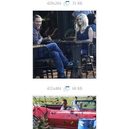
420x264
31 КБ
452x484
60 КБ