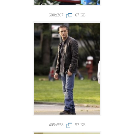
600x367
67 КБ
405x558
53 КБ