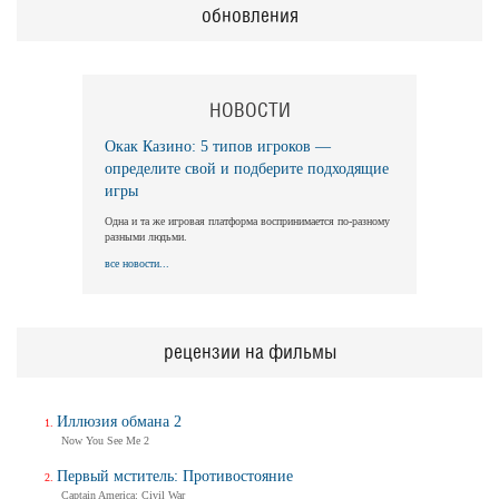
обновления
НОВОСТИ
Окак Казино: 5 типов игроков —
определите свой и подберите подходящие
игры
Одна и та же игровая платформа воспринимается по-разному
разными людьми.
все новости...
рецензии на фильмы
Иллюзия обмана 2
Now You See Me 2
Первый мститель: Противостояние
Captain America: Civil War