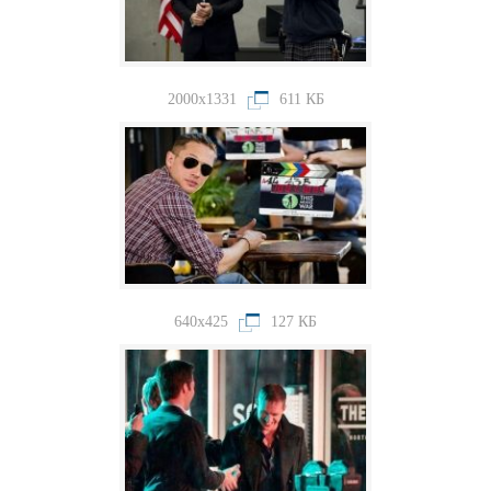
2000x1331
611 КБ
640x425
127 КБ