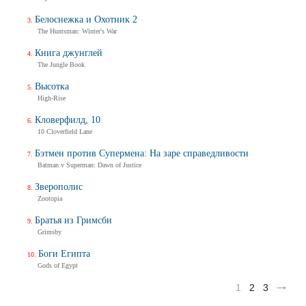
Белоснежка и Охотник 2
The Huntsman: Winter's War
Книга джунглей
The Jungle Book
Высотка
High-Rise
Кловерфилд, 10
10 Cloverfield Lane
Бэтмен против Супермена: На заре справедливости
Batman v Superman: Dawn of Justice
Зверополис
Zootopia
Братья из Гримсби
Grimsby
Боги Египта
Gods of Egypt
1
2
3