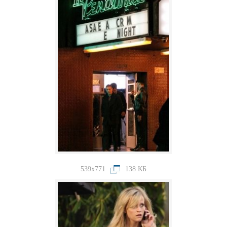
539x771
138 КБ