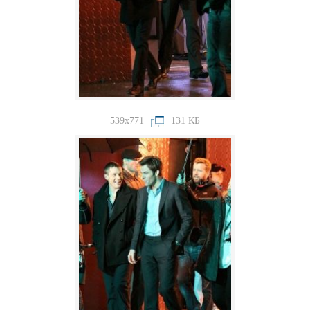
539x771
131 КБ