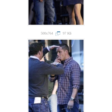
500x764
97 КБ