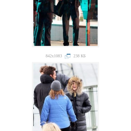
842x1083
238 КБ