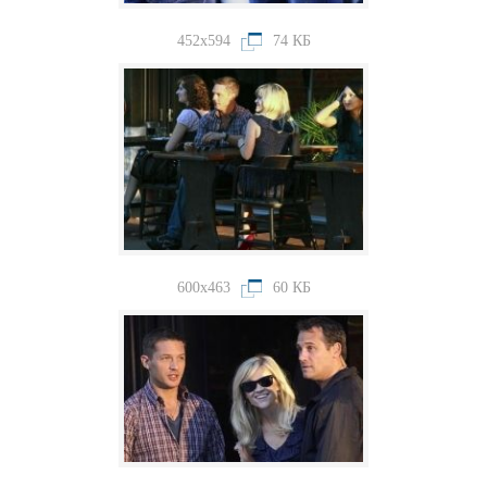
452x594
74 КБ
600x463
60 КБ