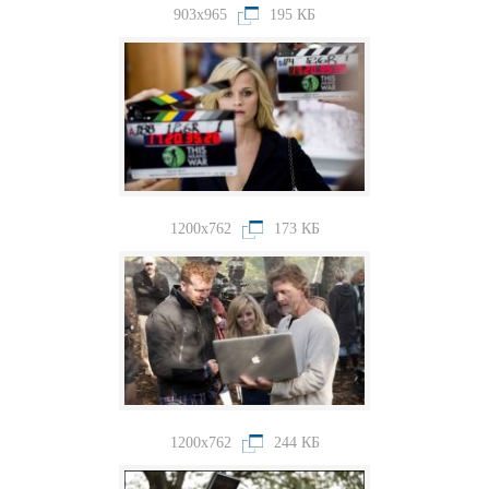
903x965
195 КБ
1200x762
173 КБ
1200x762
244 КБ