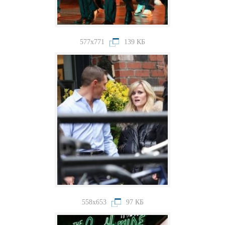
577x771
139 КБ
558x653
97 КБ