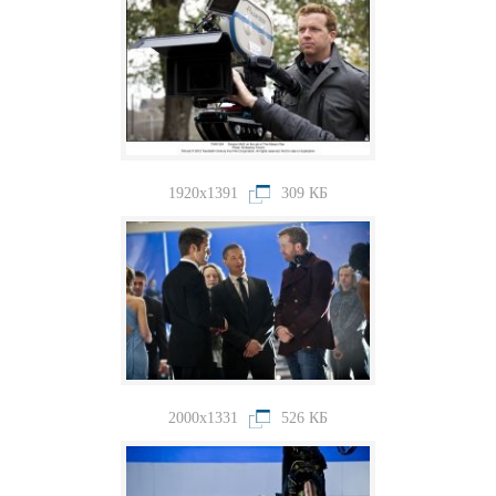
1920x1391
309 КБ
2000x1331
526 КБ