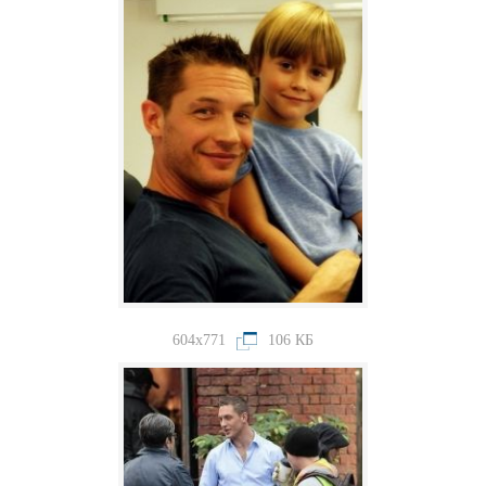
604x771
106 КБ