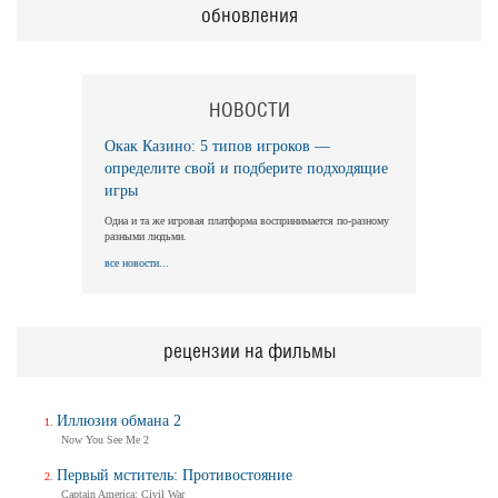
обновления
НОВОСТИ
Окак Казино: 5 типов игроков —
определите свой и подберите подходящие
игры
Одна и та же игровая платформа воспринимается по-разному
разными людьми.
все новости...
рецензии на фильмы
Иллюзия обмана 2
Now You See Me 2
Первый мститель: Противостояние
Captain America: Civil War