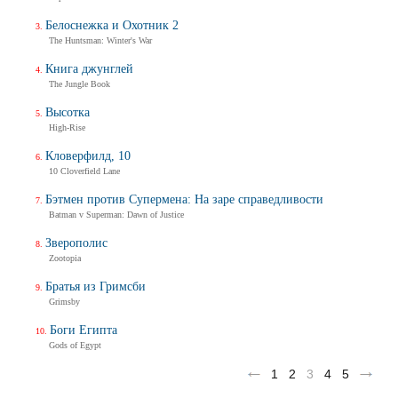
Белоснежка и Охотник 2
The Huntsman: Winter's War
Книга джунглей
The Jungle Book
Высотка
High-Rise
Кловерфилд, 10
10 Cloverfield Lane
Бэтмен против Супермена: На заре справедливости
Batman v Superman: Dawn of Justice
Зверополис
Zootopia
Братья из Гримсби
Grimsby
Боги Египта
Gods of Egypt
1
2
3
4
5