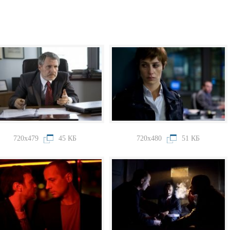
720x479
45 КБ
720x480
51 КБ