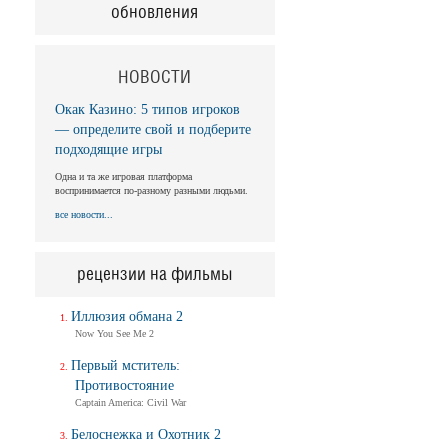
обновления
НОВОСТИ
Окак Казино: 5 типов игроков
— определите свой и подберите
подходящие игры
Одна и та же игровая платформа
воспринимается по-разному разными людьми.
все новости...
рецензии на фильмы
Иллюзия обмана 2
Now You See Me 2
Первый мститель:
Противостояние
Captain America: Civil War
Белоснежка и Охотник 2