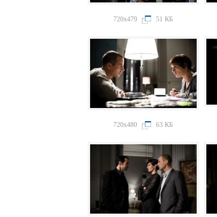
720x479
51 КБ
720x480
63 КБ