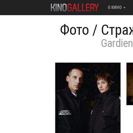
О КИНО
Фото
/
Стра
Gardien