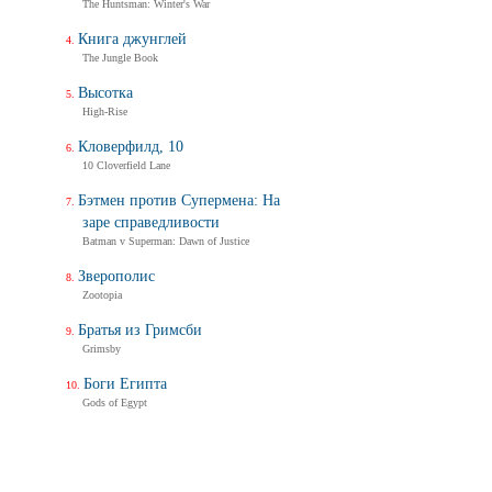
The Huntsman: Winter's War
Книга джунглей
The Jungle Book
Высотка
High-Rise
Кловерфилд, 10
10 Cloverfield Lane
Бэтмен против Супермена: На
заре справедливости
Batman v Superman: Dawn of Justice
Зверополис
Zootopia
Братья из Гримсби
Grimsby
Боги Египта
Gods of Egypt