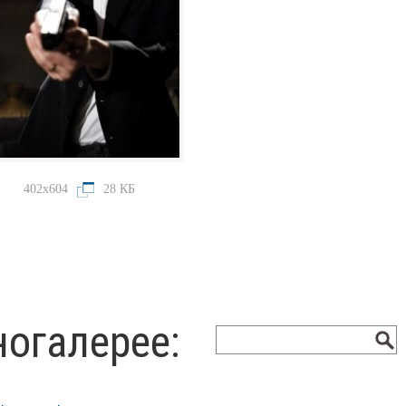
402x604
28 КБ
ногалерее: