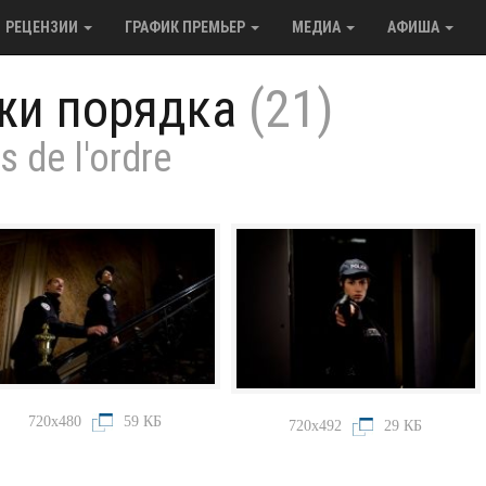
РЕЦЕНЗИИ
ГРАФИК ПРЕМЬЕР
МЕДИА
АФИША
жи порядка
(21)
s de l'ordre
720x480
59 КБ
720x492
29 КБ