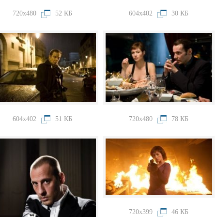
720x480
52 КБ
604x402
30 КБ
604x402
51 КБ
720x480
78 КБ
720x399
46 КБ