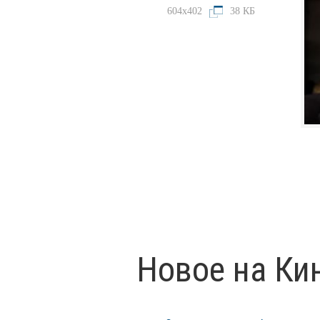
604x402
38 КБ
Новое на Ки