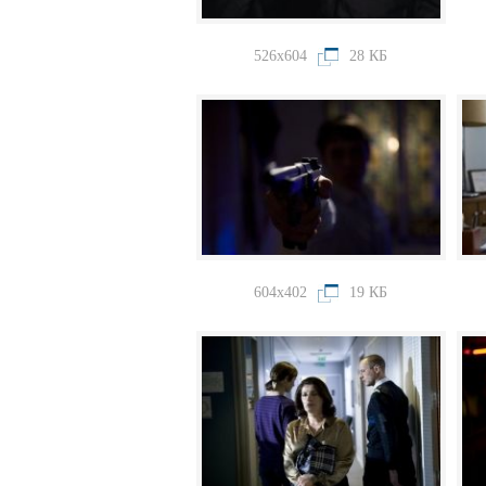
526x604
28 КБ
604x402
19 КБ