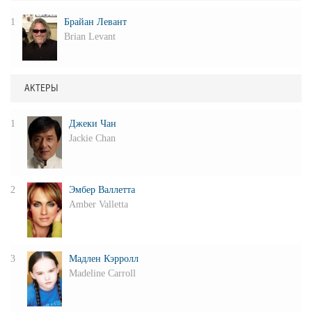
1
Брайан Левант
Brian Levant
АКТЕРЫ
1
Джеки Чан
Jackie Chan
2
Эмбер Валлетта
Amber Valletta
3
Мадлен Кэрролл
Madeline Carroll