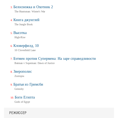
Белоснежка и Охотник 2
The Huntsman: Winter's War
Книга джунглей
The Jungle Book
Высотка
High-Rise
Кловерфилд, 10
10 Cloverfield Lane
Бэтмен против Супермена: На заре справедливости
Batman v Superman: Dawn of Justice
Зверополис
Zootopia
Братья из Гримсби
Grimsby
Боги Египта
Gods of Egypt
РЕЖИССЕР