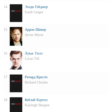
14
Эзоди Гейджер
Esodi Geiger
15
Аррон Шивер
Arron Shiver
16
Лукас Тилл
Lucas Till
17
Ричард Кристи
Richard Christie
18
Кейлай Бургесс
Kayleigh Burgess