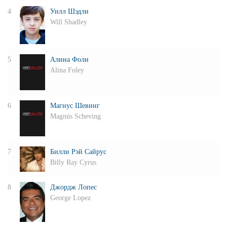
4
Уилл Шэдли
Will Shadley
5
Алина Фоли
Alina Foley
6
Магнус Шевинг
Magnús Scheving
7
Билли Рэй Сайрус
Billy Ray Cyrus
8
Джордж Лопес
George Lopez