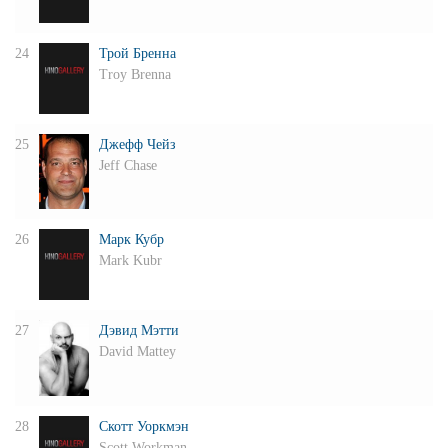
24
Трой Бренна
Troy Brenna
25
Джефф Чейз
Jeff Chase
26
Марк Кубр
Mark Kubr
27
Дэвид Мэтти
David Mattey
28
Скотт Уоркмэн
Scott Workman