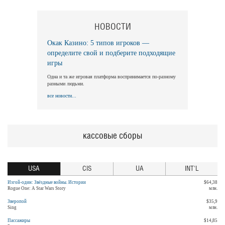
НОВОСТИ
Окак Казино: 5 типов игроков —
определите свой и подберите подходящие
игры
Одна и та же игровая платформа воспринимается по-разному
разными людьми.
все новости...
кассовые сборы
USA
CIS
UA
INT'L
Изгой-один: Звёздные войны. Истории
$64,38
Rogue One: A Star Wars Story
млн.
Зверопой
$35,9
Sing
млн.
Пассажиры
$14,85