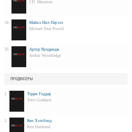
J.D. Marmion
34
Майкл Нил Пауэлл
Michael Neal Powell
35
Артур Вулдридж
Arthur Wooldridge
ПРОДЮСЕРЫ
1
Терри Годдар
Terri Goddard
2
Кен Хэлсбэнд
Ken Halsband