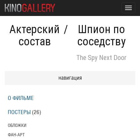
Toggl
navig
Актерский
/
Шпион по
состав
соседству
The Spy Next Door
навигация
О ФИЛЬМЕ
ПОСТЕРЫ
(26)
ОБЛОЖКИ
ФАН-АРТ