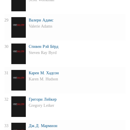
29
Валери Адамс
Valerie Adams
30
Стивен Рэй Бёрд
Steven Ray Byrd
31
Карен М. Хадсон
Karen M. Hudson
32
Грегори Лейкер
Gregory Leiker
33
Дж.Д. Мармион