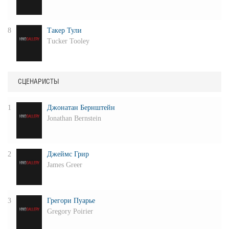
8
Такер Тули
Tucker Tooley
СЦЕНАРИСТЫ
1
Джонатан Бернштейн
Jonathan Bernstein
2
Джеймс Грир
James Greer
3
Грегори Пуарье
Gregory Poirier