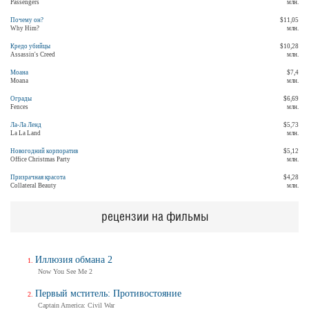
Passengers
млн.
Почему он?
$11,05
Why Him?
млн.
Кредо убийцы
$10,28
Assassin's Creed
млн.
Моана
$7,4
Moana
млн.
Ограды
$6,69
Fences
млн.
Ла-Ла Ленд
$5,73
La La Land
млн.
Новогодний корпоратив
$5,12
Office Christmas Party
млн.
Призрачная красота
$4,28
Collateral Beauty
млн.
рецензии на фильмы
Иллюзия обмана 2
Now You See Me 2
Первый мститель: Противостояние
Captain America: Civil War