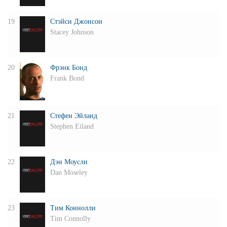
19
Стэйси Джонсон
Stacey Johnson
20
Фрэнк Бонд
Frank Bond
21
Стефен Эйланд
Stephen Eiland
22
Дэн Моусли
Dan Moseley
23
Тим Коннолли
Tim Connolly