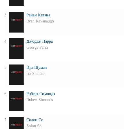
3
Райан Кэвэна
Ryan Kavanaugh
4
Джордж Парра
George Parra
5
Ира Шуман
Ira Shuman
6
Роберт Симондз
Robert Simonds
7
Солон Со
Solon So