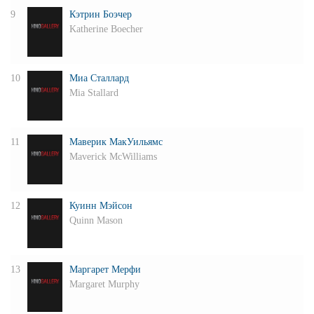
9
Кэтрин Боэчер
Katherine Boecher
10
Миа Сталлард
Mia Stallard
11
Маверик МакУильямс
Maverick McWilliams
12
Куинн Мэйсон
Quinn Mason
13
Маргарет Мерфи
Margaret Murphy