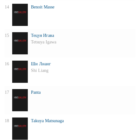
14
Benoit Masse
15
Тецуя Игава
Tetsuya Igawa
16
Ши Лианг
Shi Liang
17
Panta
18
Takuya Matsunaga