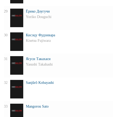
29
Ёрико Доугучи
Yoriko Douguchi
30
Кисэцу Фудзивара
Kisetsu Fujiwara
31
Ясуси Такахаси
Yasushi Takahashi
32
Sanjûrô Kobayashi
33
Mangorou Sato