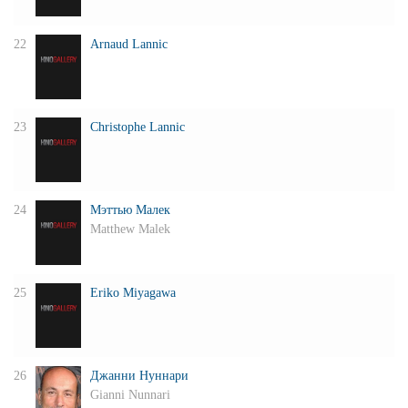
22
Arnaud Lannic
23
Christophe Lannic
24
Мэттью Малек
Matthew Malek
25
Eriko Miyagawa
26
Джанни Нуннари
Gianni Nunnari