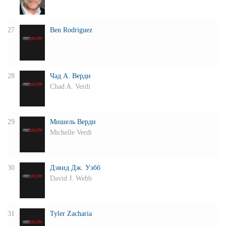
27
Ben Rodriguez
28
Чад А. Верди
Chad A. Verdi
29
Мишель Верди
Michelle Verdi
30
Дэвид Дж. Уэбб
David J. Webb
31
Tyler Zacharia