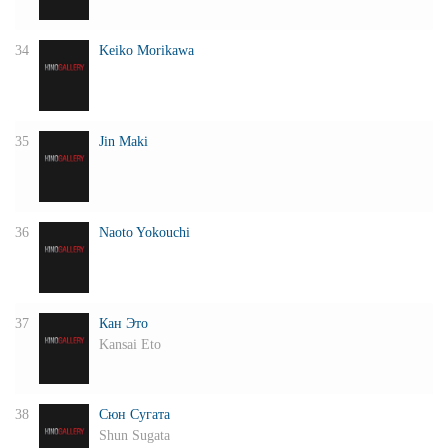
34
Keiko Morikawa
35
Jin Maki
36
Naoto Yokouchi
37
Кан Это
Kansai Eto
38
Сюн Сугата
Shun Sugata