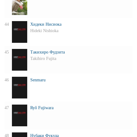
44
Хидеки Нисиока
Hideki Nishioka
45
Такихиро Фудзита
Takihiro Fujita
46
Senmaru
47
Ryô Fujiwara
48
Нубаки Фукуда