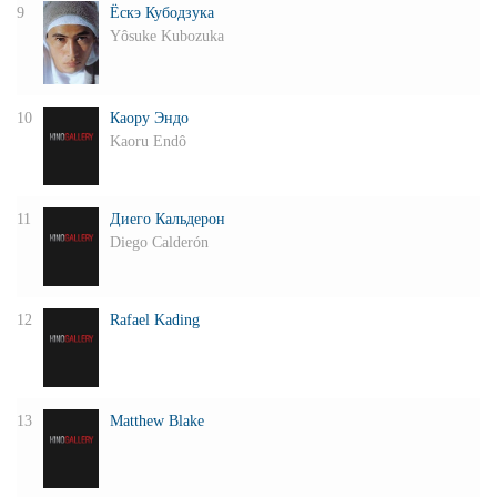
9
Ёскэ Кубодзука
Yôsuke Kubozuka
10
Каору Эндо
Kaoru Endô
11
Диего Кальдерон
Diego Calderón
12
Rafael Kading
13
Matthew Blake