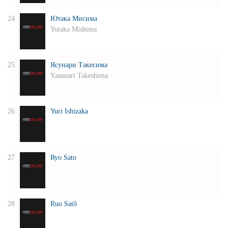
24
Ютака Мисима
Yutaka Mishima
25
Ясунари Такесима
Yasunari Takeshima
26
Yuri Ishizaka
27
Ryo Sato
28
Ruo Satô