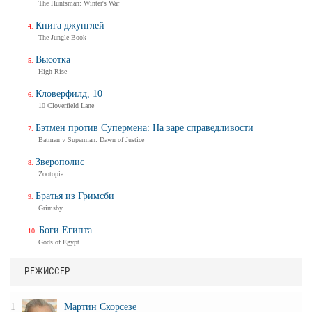
The Huntsman: Winter's War
Книга джунглей
The Jungle Book
Высотка
High-Rise
Кловерфилд, 10
10 Cloverfield Lane
Бэтмен против Супермена: На заре справедливости
Batman v Superman: Dawn of Justice
Зверополис
Zootopia
Братья из Гримсби
Grimsby
Боги Египта
Gods of Egypt
РЕЖИССЕР
1
Мартин Скорсезе