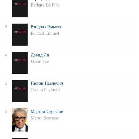
Barbara De Fina
3
Рэндолл Эмметт
Randall Emmett
4
Дэвид Ли
David Lee
5
Гастон Павлочич
Gaston Pavlovich
6
Мартин Скорсезе
Martin Scorsese