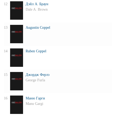
12
Дэйл А. Браун
Dale A. Brown
13
Augustin Coppel
14
Ruben Coppel
15
Джордж Ферлэ
George Furla
16
Маню Гарги
Manu Gargi