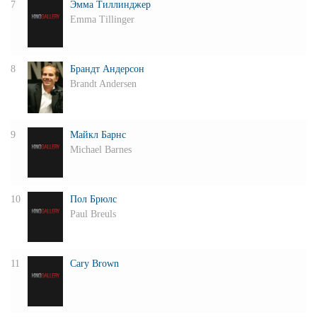
7
Эмма Тиллинджер
Emma Tillinger
8
Брандт Андерсон
Brandt Andersen
9
Майкл Барнс
Michael Barnes
10
Пол Брюлс
Paul Breuls
11
Cary Brown