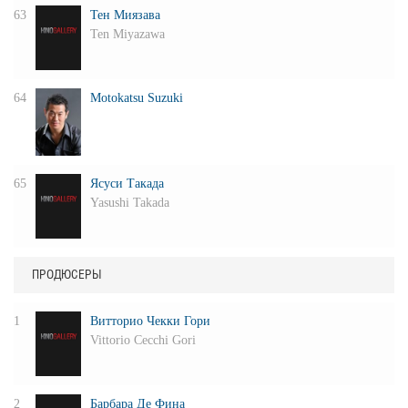
63
Тен Миязава
Ten Miyazawa
64
Motokatsu Suzuki
65
Ясуси Такада
Yasushi Takada
ПРОДЮСЕРЫ
1
Витторио Чекки Гори
Vittorio Cecchi Gori
2
Барбара Де Фина