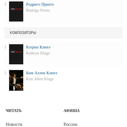
1
Родриго Прието
Rodrigo Prieto
КОМПОЗИТОРЫ
1
Кэтрин Клюге
Kathryn Kluge
2
Ким Аллен Клюге
Kim Allen Kluge
ЧИТАТЬ
АФИША
Новости
России