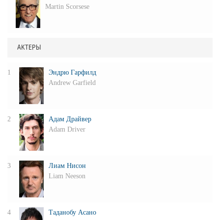
Martin Scorsese
АКТЕРЫ
1
Эндрю Гарфилд
Andrew Garfield
2
Адам Драйвер
Adam Driver
3
Лиам Нисон
Liam Neeson
4
Таданобу Асано