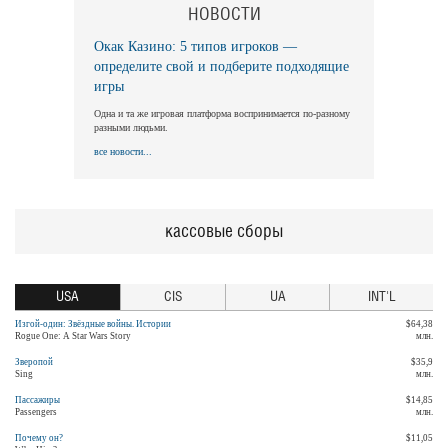
НОВОСТИ
Окак Казино: 5 типов игроков —
определите свой и подберите подходящие
игры
Одна и та же игровая платформа воспринимается по-разному
разными людьми.
все новости...
кассовые сборы
USA
CIS
UA
INT'L
Изгой-один: Звёздные войны. Истории
$64,38
Rogue One: A Star Wars Story
млн.
Зверопой
$35,9
Sing
млн.
Пассажиры
$14,85
Passengers
млн.
Почему он?
$11,05