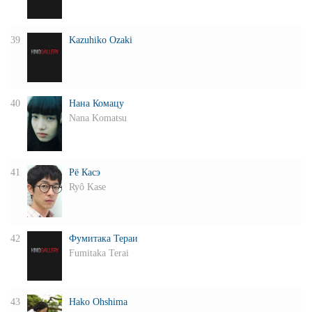
39
Kazuhiko Ozaki
40
Нана Комацу
Nana Komatsu
41
Рё Касэ
Ryô Kase
42
Фумитака Тераи
Fumitaka Terai
43
Hako Ohshima