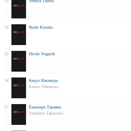
53
Shunya Tajima
54
Ryuki Kitaoka
55
Hiroki Noguchi
56
Кацуо Накамура
Katsuo Nakamura
57
Ёшихиро Такаяма
Yoshihiro Takayama