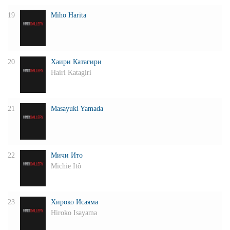
19
Miho Harita
20
Хаири Катагири
Hairi Katagiri
21
Masayuki Yamada
22
Мичи Ито
Michie Itô
23
Хироко Исаяма
Hiroko Isayama