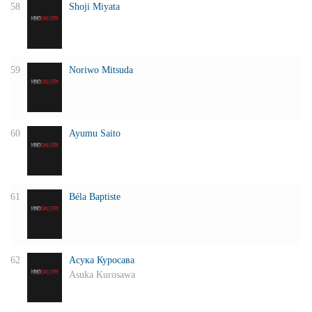
58
Shoji Miyata
59
Noriwo Mitsuda
60
Ayumu Saito
61
Béla Baptiste
62
Асука Куросава
Asuka Kurosawa