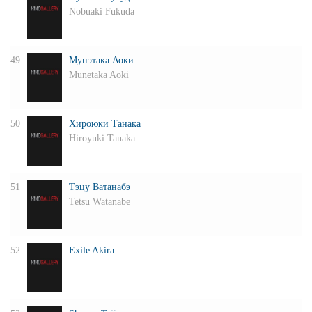
Nobuaki Fukuda
49
Мунэтака Аоки
Munetaka Aoki
50
Хироюки Танака
Hiroyuki Tanaka
51
Тэцу Ватанабэ
Tetsu Watanabe
52
Exile Akira