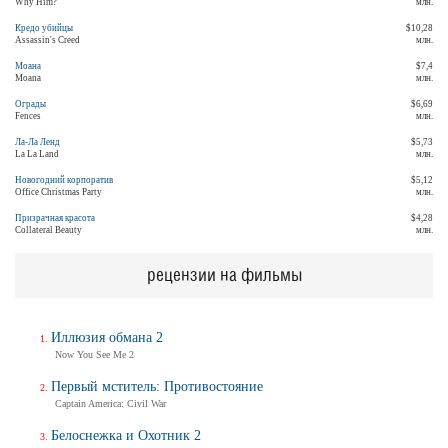
Why Him?
млн.
Кредо убийцы
$10,28
Assassin's Creed
млн.
Моана
$7,4
Moana
млн.
Ограды
$6,69
Fences
млн.
Ла-Ла Ленд
$5,73
La La Land
млн.
Новогодний корпоратив
$5,12
Office Christmas Party
млн.
Призрачная красота
$4,28
Collateral Beauty
млн.
рецензии на фильмы
Иллюзия обмана 2
Now You See Me 2
Первый мститель: Противостояние
Captain America: Civil War
Белоснежка и Охотник 2