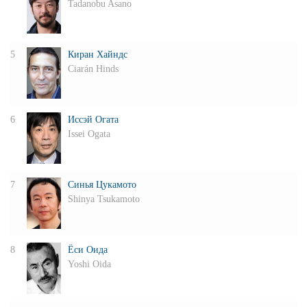
Tadanobu Asano
5
Киран Хайндс
Ciarán Hinds
6
Иссэй Огата
Issei Ogata
7
Синья Цукамото
Shinya Tsukamoto
8
Ёси Оида
Yoshi Oida