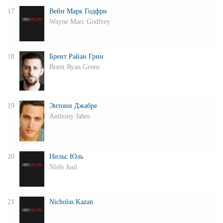
17
Вейн Марк Годфри
Wayne Marc Godfrey
18
Брент Райан Грин
Brent Ryan Green
19
Энтони Джабре
Anthony Jabre
20
Нильс Юль
Niels Juul
21
Nicholas Kazan