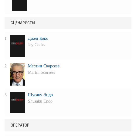
СЦЕНАРИСТЫ
1
Джей Кокс
Jay Cocks
2
Мартин Скорсезе
Martin Scorsese
3
Шусаку Эндо
Shusaku Endo
ОПЕРАТОР