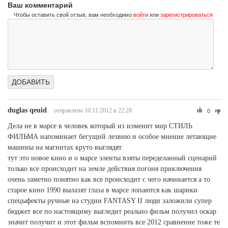
Ваш комментарий
Чтобы оставить свой отзыв, вам необходимо
войти
или
зарегистрироваться
duglas qeuid
отправлено 10.11.2012 в 22:28
0
Дела не в марсе в человек который из изменит мир СТИЛЬ
ФИЛЬМА напоминает бегущий лезвию и особое мнение летающие
машины на магнитах круто выглядят
тут это новое кино и о марсе эленты взяты переделанный сценарий
только все происходит на земле действия погоня приключения
очень заметно понятно как все происходит с чего начинается а то
старое кино 1990 вылазят глаза в марсе лопаются как шарики
спецыфекты ручные на студии FANTASY II люди заложили супер
бюджет все по настоящиму выгледит реально фильм получил оскар
значит получит и этот фильм вспомнить все 2012 сравнение тоже те