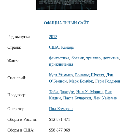
ОФИЦИАЛЬНЫЙ САЙТ
Год выпуска:
2012
Страна:
США
,
Канада
фантастика
,
боевик
,
триллер
,
детектив
,
Жанр:
приключения
Курт Уиммер
,
Рональд Шусетт
,
Дэн
Сценарий:
О’Бэннон
,
Марк Бомбэк
,
Гэри Голдмен
Тоби Джаффе
,
Нил Х. Мориц
,
Рик
Продюсер:
Кидни
,
Паула Кучарски
,
Лен Уайзман
Оператор:
Пол Кэмерон
Сборы в России:
$12 871 471
Сборы в США:
$58 877 969