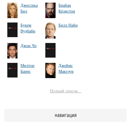
Джессика
Брайан
Бил
Крэнстон
Букем
Билл Найи
Вудбайн
Джон Чо
Милтон
Джеймс
Барнс
Макгоун
Полный список...
навигация