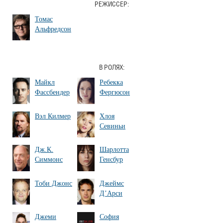
РЕЖИССЕР:
Томас
Альфредсон
В РОЛЯХ:
Майкл
Ребекка
Фассбендер
Фергюсон
Вэл Килмер
Хлоя
Севиньи
Дж.К.
Шарлотта
Симмонс
Генсбур
Тоби Джонс
Джеймс
Д’Арси
Джеми
София