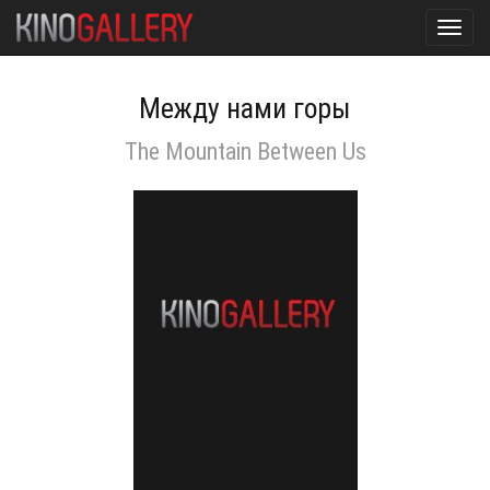
Toggl
navig
Между нами горы
The Mountain Between Us