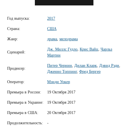
Год выпуска:
2017
Страна:
США
Жанр:
драма
,
мелодрама
Дж. Миллс Гудло
,
Крис Вайц
,
Чарльз
Сценарий:
Мартин
Питер Чернин
,
Дилан Кларк
,
Дэвид Рэди
,
Продюсер:
Дженно Топпинг
,
Фред Бергер
Оператор:
Мэнди Уокер
Премьера в России:
19 Октября 2017
Премьера в Украине:
19 Октября 2017
Премьера в США:
20 Октября 2017
Продолжительность:
-