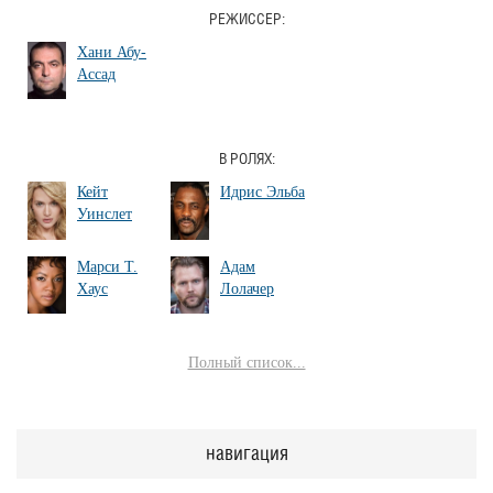
РЕЖИССЕР:
Хани Абу-
Ассад
В РОЛЯХ:
Кейт
Идрис Эльба
Уинслет
Марси Т.
Адам
Хаус
Лолачер
Полный список...
навигация