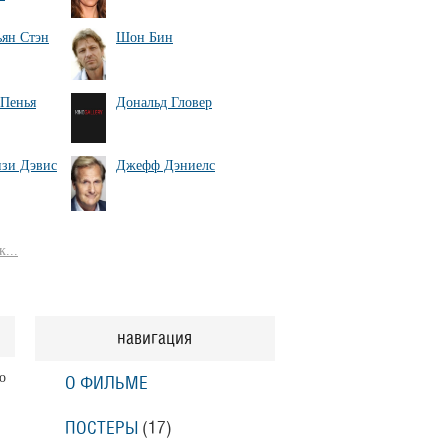
ьян Стэн
Шон Бин
Пенья
Дональд Гловер
зи Дэвис
Джефф Дэниелс
...
навигация
о
О ФИЛЬМЕ
ПОСТЕРЫ
(17)