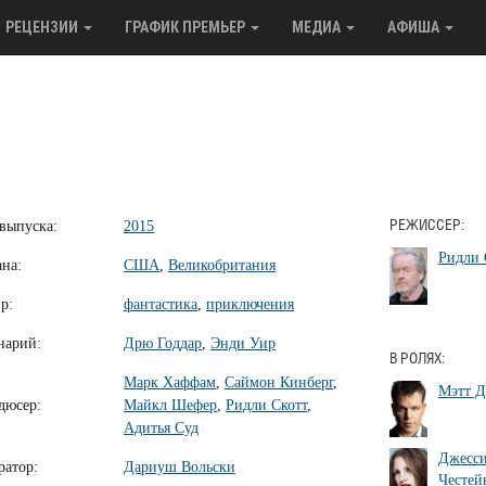
РЕЦЕНЗИИ
ГРАФИК ПРЕМЬЕР
МЕДИА
АФИША
 выпуска:
2015
РЕЖИССЕР:
Ридли 
ана:
США
,
Великобритания
р:
фантастика
,
приключения
нарий:
Дрю Годдар
,
Энди Уир
В РОЛЯХ:
Марк Хаффам
,
Саймон Кинберг
,
Мэтт 
дюсер:
Майкл Шефер
,
Ридли Скотт
,
Адитья Суд
Джесс
ратор:
Дариуш Вольски
Честей