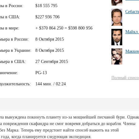
ры в России:
$18 555 795
Себаст
ры в США:
$227 936 706
ры в мире:
+ $370 864 250 = $598 800 956
Майкл 
мьера в России:
8 Октября 2015
мьера в Украине:
8 Октября 2015
Маккен
мьера в США:
27 Сентября 2015
аничение:
PG-13
Полный список
должительность:
144 мин. / 02:24
ыла вынуждена покинуть планету из-за мощнейшей песчаной бури. Однак
а повреждения скафандра не смог вовремя добраться до корабля. Члены
ез Марка. Теперь ему предстоит найти способ выжить на этой
года, когда планируется следующая экспедиция.