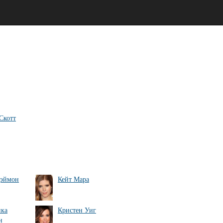
Скотт
Дэймон
Кейт Мара
ика
Кристен Уиг
н