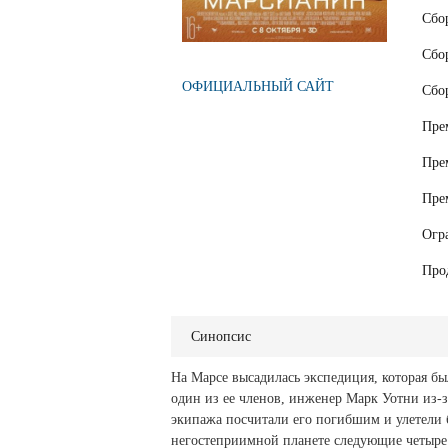
Сбо
Сбо
ОФИЦИАЛЬНЫЙ САЙТ
Сбо
Пре
Пре
Пре
Огр
Про
Синопсис
На Марсе высадилась экспедиция, которая б
один из ее членов, инженер Марк Уотни из-з
экипажа посчитали его погибшим и улетели б
негостеприимной планете следующие четыре 