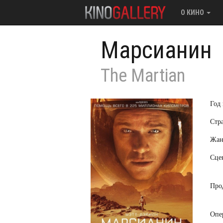
О КИНО
Марсианин
The Martian
Год
Стр
Жан
Сце
Про
Опе