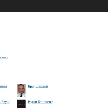
ннелл
Кинэн
Крид Брэттон
 Брукс
Рэджи Бэннистер