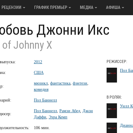
РЕЦЕНЗИИ
ГРАФИК ПРЕМЬЕР
МЕДИА
АФИША
юбовь Джонни Икс
 of Johnny X
 выпуска:
2012
РЕЖИССЕР:
Пол Ба
ана:
США
мюзикл
,
фантастика
,
фэнтези
,
р:
комедия
В РОЛЯХ:
нарий:
Пол Баннелл
Уилл 
Пол Баннелл
,
Рамзи Абед
,
Джон
дюсер:
Даффи
,
Эзра Кемп
Дианна
должительность:
106 мин.