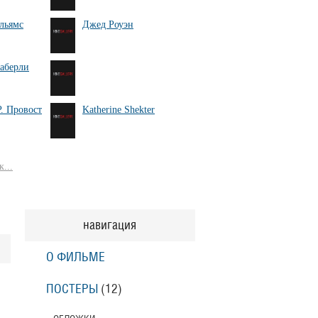
льямс
Джед Роуэн
аберли
Р. Провост
Katherine Shekter
...
навигация
О ФИЛЬМЕ
ПОСТЕРЫ
(12)