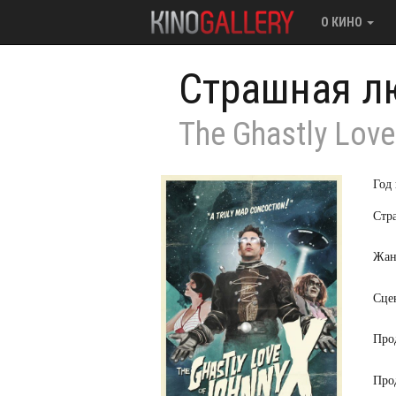
О КИНО
Страшная л
The Ghastly Love
Год
Стр
Жан
Сце
Про
Про