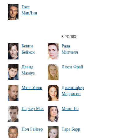
Грег
МакЛин
В РОЛЯХ:
Кевин
Рада
Бейкон
Митчелл
Дэвид
Люси Фрай
Мазоуз
Мэтт Уолш
Дженнифер
Моррисон
Паркер Мак
Минг-На
Пол Райзер
Тара Барр