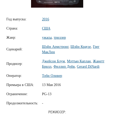
Год выпуска:
2016
Страна:
США
Жанр:
ужасы
,
триллер
Шэйн Армстронг
,
Шэйн Краузе
,
Грег
Сценарий:
МакЛин
Джейсон Блум
,
Мэттью Каплан
,
Жанетт
Продюсер:
Брилл
,
Филлип Дейв
,
Gerard DiNardi
Оператор:
Тоби Оливер
Премьера в США:
13 Мая 2016
Ограничение:
PG-13
Продолжительность:
-
РЕЖИССЕР: