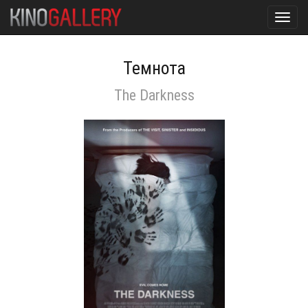
Toggl
navig
Темнота
The Darkness