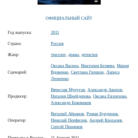
ОФИЦИАЛЬНЫЙ САЙТ
Год выпуска:
2011
Страна:
Россия
Жанр:
триллер
,
драма
,
детектив
Оксана Васина
,
Виктория Беляева
,
Мария
Сценарий:
Вдовенко
,
Светлана Гиршон
,
Лариса
Леоненко
Вячеслав Муругов
,
Александр Акопов
,
Продюсер:
Наталия Шнейдерова
,
Оксана Евзрезова
,
Александр Боковиков
Виталий Абрамов
,
Роман Бурденюк
,
Оператор:
Николай Перфилов
,
Андрей Крохалев
,
Сергей Пищиков
Премьера в России:
11 Апреля 2011