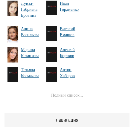
Луиза-
Иван
Габриэла
Гордиенко
Бровина
Алина
Виталий
Васильева
Емашов
Марина
Алексей
Казанкова
Коряков
Татьяна
Антон
Космачева
Хабаров
Полный список...
навигация