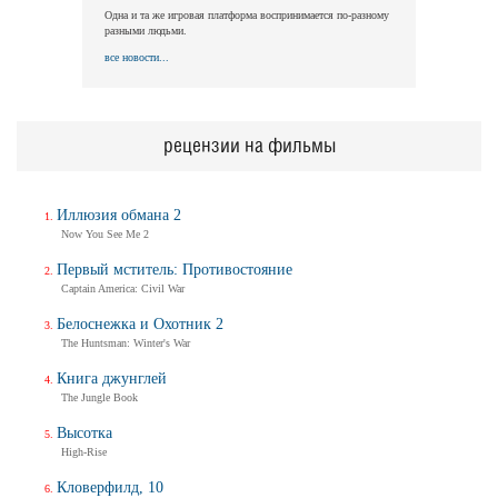
Одна и та же игровая платформа воспринимается по-разному
разными людьми.
все новости...
рецензии на фильмы
Иллюзия обмана 2
Now You See Me 2
Первый мститель: Противостояние
Captain America: Civil War
Белоснежка и Охотник 2
The Huntsman: Winter's War
Книга джунглей
The Jungle Book
Высотка
High-Rise
Кловерфилд, 10