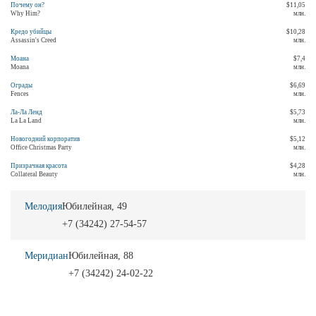
Почему он?
$11,05
Why Him?
млн.
Кредо убийцы
$10,28
Assassin's Creed
млн.
Моана
$7,4
Moana
млн.
Ограды
$6,69
Fences
млн.
Ла-Ла Ленд
$5,73
La La Land
млн.
Новогодний корпоратив
$5,12
Office Christmas Party
млн.
Призрачная красота
$4,28
Collateral Beauty
млн.
Мелодия
Юбилейная, 49
+7 (34242) 27-54-57
Меридиан
Юбилейная, 88
+7 (34242) 24-02-22