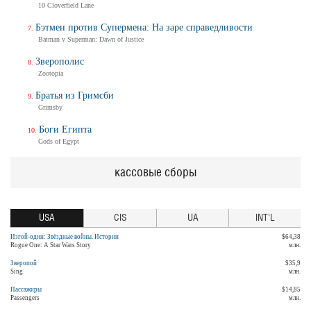
10 Cloverfield Lane
Бэтмен против Супермена: На заре справедливости
Batman v Superman: Dawn of Justice
Зверополис
Zootopia
Братья из Гримсби
Grimsby
Боги Египта
Gods of Egypt
кассовые сборы
USA
CIS
UA
INT'L
Изгой-один: Звёздные войны. Истории
$64,38
Rogue One: A Star Wars Story
млн.
Зверопой
$35,9
Sing
млн.
Пассажиры
$14,85
Passengers
млн.