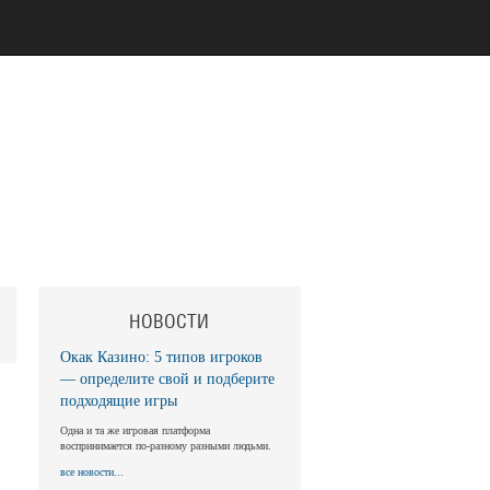
НОВОСТИ
Окак Казино: 5 типов игроков
— определите свой и подберите
подходящие игры
Одна и та же игровая платформа
воспринимается по-разному разными людьми.
все новости...