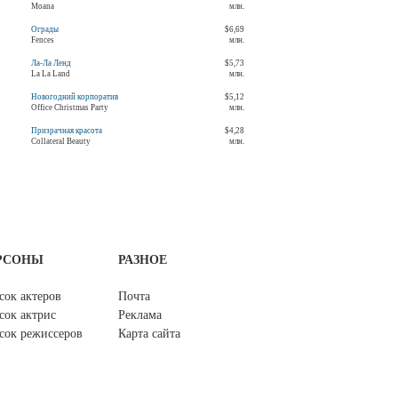
Moana
млн.
Ограды
$6,69
Fences
млн.
Ла-Ла Ленд
$5,73
La La Land
млн.
Новогодний корпоратив
$5,12
Office Christmas Party
млн.
Призрачная красота
$4,28
Collateral Beauty
млн.
РСОНЫ
РАЗНОЕ
сок актеров
Почта
сок актрис
Реклама
сок режиссеров
Карта сайта