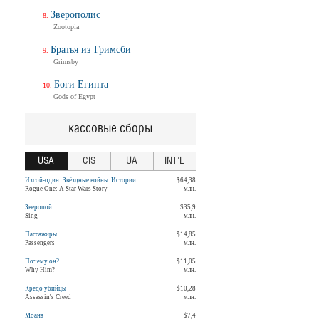
Зверополис
Zootopia
Братья из Гримсби
Grimsby
Боги Египта
Gods of Egypt
кассовые сборы
USA
CIS
UA
INT'L
Изгой-один: Звёздные войны. Истории
$64,38
Rogue One: A Star Wars Story
млн.
Зверопой
$35,9
Sing
млн.
Пассажиры
$14,85
Passengers
млн.
Почему он?
$11,05
Why Him?
млн.
Кредо убийцы
$10,28
Assassin's Creed
млн.
Моана
$7,4