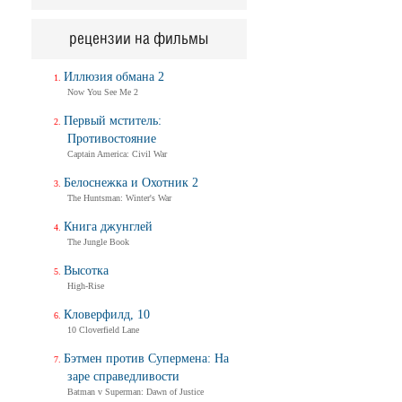
рецензии на фильмы
Иллюзия обмана 2
Now You See Me 2
Первый мститель:
Противостояние
Captain America: Civil War
Белоснежка и Охотник 2
The Huntsman: Winter's War
Книга джунглей
The Jungle Book
Высотка
High-Rise
Кловерфилд, 10
10 Cloverfield Lane
Бэтмен против Супермена: На
заре справедливости
Batman v Superman: Dawn of Justice