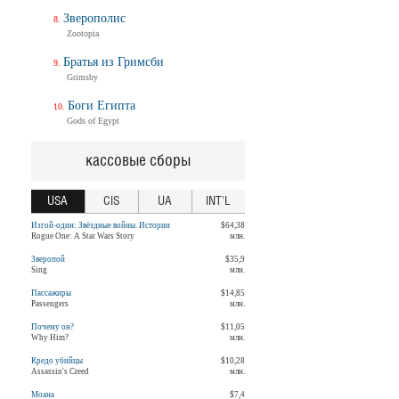
Зверополис
Zootopia
Братья из Гримсби
Grimsby
Боги Египта
Gods of Egypt
кассовые сборы
USA
CIS
UA
INT'L
Изгой-один: Звёздные войны. Истории
$64,38
Rogue One: A Star Wars Story
млн.
Зверопой
$35,9
Sing
млн.
Пассажиры
$14,85
Passengers
млн.
Почему он?
$11,05
Why Him?
млн.
Кредо убийцы
$10,28
Assassin's Creed
млн.
Моана
$7,4