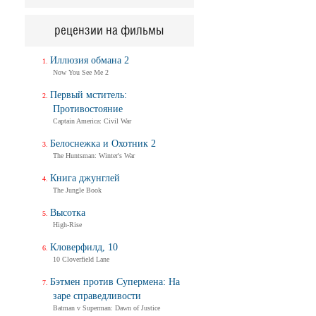
рецензии на фильмы
Иллюзия обмана 2
Now You See Me 2
Первый мститель:
Противостояние
Captain America: Civil War
Белоснежка и Охотник 2
The Huntsman: Winter's War
Книга джунглей
The Jungle Book
Высотка
High-Rise
Кловерфилд, 10
10 Cloverfield Lane
Бэтмен против Супермена: На
заре справедливости
Batman v Superman: Dawn of Justice