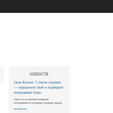
НОВОСТИ
Окак Казино: 5 типов игроков
— определите свой и подберите
подходящие игры
Одна и та же игровая платформа
воспринимается по-разному разными людьми.
все новости...