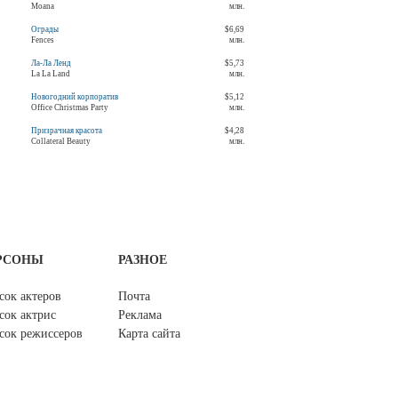
Moana
млн.
Ограды
$6,69
Fences
млн.
Ла-Ла Ленд
$5,73
La La Land
млн.
Новогодний корпоратив
$5,12
Office Christmas Party
млн.
Призрачная красота
$4,28
Collateral Beauty
млн.
РСОНЫ
РАЗНОЕ
сок актеров
Почта
сок актрис
Реклама
сок режиссеров
Карта сайта