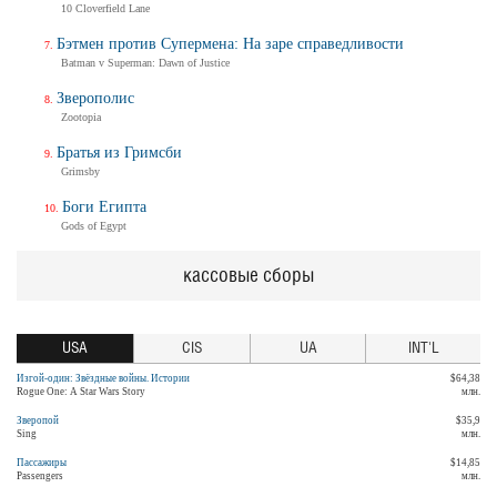
10 Cloverfield Lane
Бэтмен против Супермена: На заре справедливости
Batman v Superman: Dawn of Justice
Зверополис
Zootopia
Братья из Гримсби
Grimsby
Боги Египта
Gods of Egypt
кассовые сборы
USA
CIS
UA
INT'L
Изгой-один: Звёздные войны. Истории
$64,38
Rogue One: A Star Wars Story
млн.
Зверопой
$35,9
Sing
млн.
Пассажиры
$14,85
Passengers
млн.