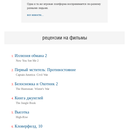
Одна и та же игровая платформа воспринимается по-разному
разными людьми.
все новости...
рецензии на фильмы
Иллюзия обмана 2
Now You See Me 2
Первый мститель: Противостояние
Captain America: Civil War
Белоснежка и Охотник 2
The Huntsman: Winter's War
Книга джунглей
The Jungle Book
Высотка
High-Rise
Кловерфилд, 10