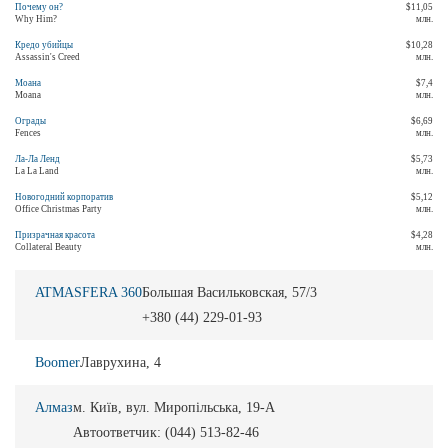
Почему он?
$11,05
Why Him?
млн.
Кредо убийцы
$10,28
Assassin's Creed
млн.
Моана
$7,4
Moana
млн.
Ограды
$6,69
Fences
млн.
Ла-Ла Ленд
$5,73
La La Land
млн.
Новогодний корпоратив
$5,12
Office Christmas Party
млн.
Призрачная красота
$4,28
Collateral Beauty
млн.
ATMASFERA 360
Большая Васильковская, 57/3
+380 (44) 229-01-93
Boomer
Лаврухина, 4
Алмаз
м. Київ, вул. Миропільська, 19-А
Автоответчик: (044) 513-82-46