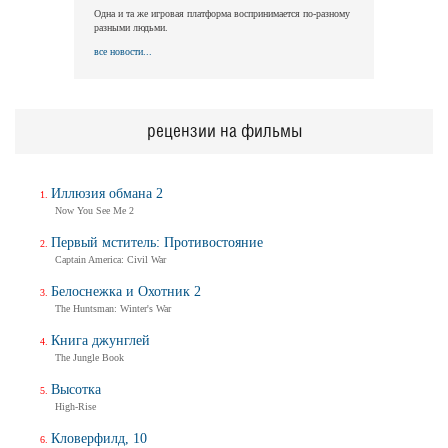
Одна и та же игровая платформа воспринимается по-разному
разными людьми.
все новости...
рецензии на фильмы
Иллюзия обмана 2
Now You See Me 2
Первый мститель: Противостояние
Captain America: Civil War
Белоснежка и Охотник 2
The Huntsman: Winter's War
Книга джунглей
The Jungle Book
Высотка
High-Rise
Кловерфилд, 10