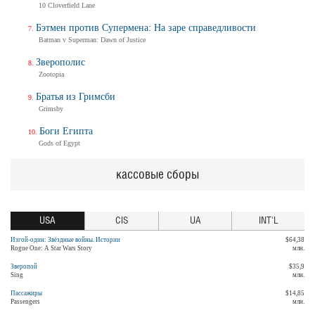
10 Cloverfield Lane
Бэтмен против Супермена: На заре справедливости
Batman v Superman: Dawn of Justice
Зверополис
Zootopia
Братья из Гримсби
Grimsby
Боги Египта
Gods of Egypt
кассовые сборы
USA
CIS
UA
INT'L
Изгой-один: Звёздные войны. Истории
$64,38
Rogue One: A Star Wars Story
млн.
Зверопой
$35,9
Sing
млн.
Пассажиры
$14,85
Passengers
млн.