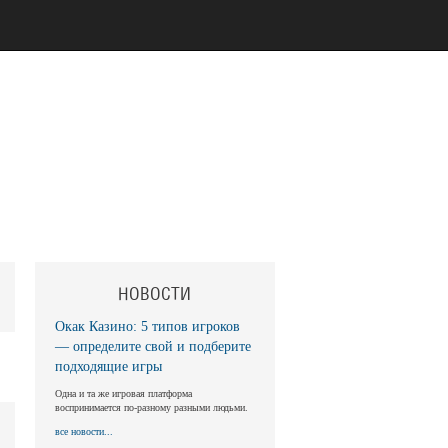
НОВОСТИ
Окак Казино: 5 типов игроков
— определите свой и подберите
подходящие игры
Одна и та же игровая платформа
воспринимается по-разному разными людьми.
все новости...