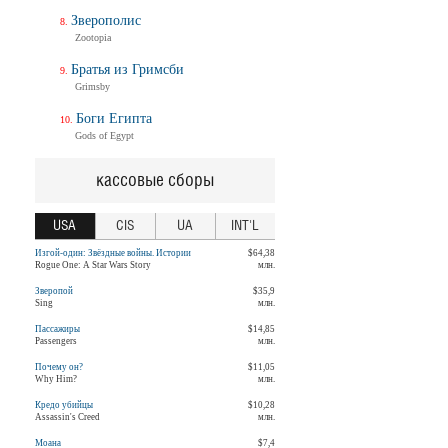
Зверополис
Zootopia
Братья из Гримсби
Grimsby
Боги Египта
Gods of Egypt
кассовые сборы
USA
CIS
UA
INT'L
Изгой-один: Звёздные войны. Истории
$64,38
Rogue One: A Star Wars Story
млн.
Зверопой
$35,9
Sing
млн.
Пассажиры
$14,85
Passengers
млн.
Почему он?
$11,05
Why Him?
млн.
Кредо убийцы
$10,28
Assassin's Creed
млн.
Моана
$7,4