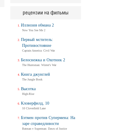
рецензии на фильмы
Иллюзия обмана 2
Now You See Me 2
Первый мститель:
Противостояние
Captain America: Civil War
Белоснежка и Охотник 2
The Huntsman: Winter's War
Книга джунглей
The Jungle Book
Высотка
High-Rise
Кловерфилд, 10
10 Cloverfield Lane
Бэтмен против Супермена: На
заре справедливости
Batman v Superman: Dawn of Justice