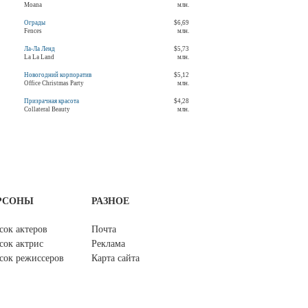
Moana
млн.
Ограды
$6,69
Fences
млн.
Ла-Ла Ленд
$5,73
La La Land
млн.
Новогодний корпоратив
$5,12
Office Christmas Party
млн.
Призрачная красота
$4,28
Collateral Beauty
млн.
РСОНЫ
РАЗНОЕ
сок актеров
Почта
сок актрис
Реклама
сок режиссеров
Карта сайта